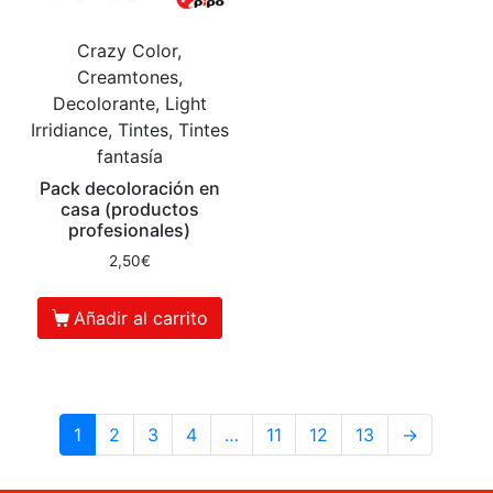
Crazy Color,
Creamtones,
Decolorante, Light
Irridiance, Tintes, Tintes
fantasía
Pack decoloración en
casa (productos
profesionales)
2,50
€
Añadir al carrito
1
2
3
4
…
11
12
13
→