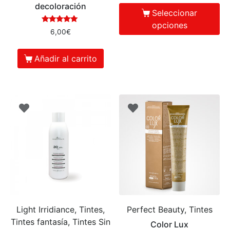
decoloración
Seleccionar
opciones
Valorado en
6,00
€
5.00
de 5
Añadir al carrito
Light Irridiance, Tintes,
Perfect Beauty, Tintes
Tintes fantasía, Tintes Sin
Color Lux