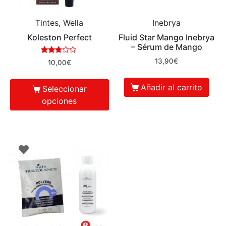
Tintes, Wella
Inebrya
Koleston Perfect
Fluid Star Mango Inebrya
– Sérum de Mango
Valora
13,90
€
10,00
€
do en
2.67
de 5
Añadir al carrito
Seleccionar
opciones