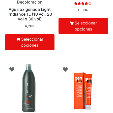
Decoloración
Valorado
Agua oxigenada Light
6,00
€
en
Irridiance 1L (10 vol, 20
4.00
vol o 30 vol)
de 5
Seleccionar
4,20
€
opciones
Seleccionar
opciones