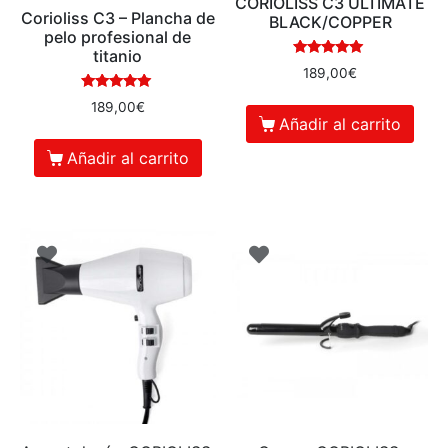
CORIOLISS C3 ULTIMATE
Corioliss C3 – Plancha de
BLACK/COPPER
pelo profesional de
titanio
Valorado en
189,00
€
5.00
de 5
Valorado en
189,00
€
5.00
Añadir al carrito
de 5
Añadir al carrito