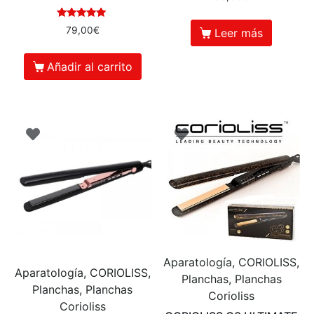
5.00
de 5
Valorado en
79,00
€
Leer más
5.00
de 5
Añadir al carrito
Aparatología, CORIOLISS,
Aparatología, CORIOLISS,
Planchas, Planchas
Planchas, Planchas
Corioliss
Corioliss