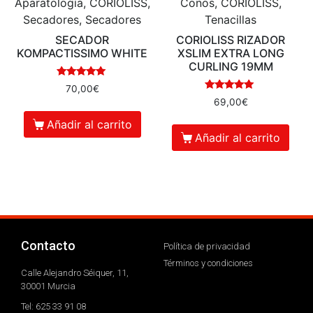
Aparatología, CORIOLISS,
Conos, CORIOLISS,
Secadores, Secadores
Tenacillas
SECADOR
CORIOLISS RIZADOR
KOMPACTISSIMO WHITE
XSLIM EXTRA LONG
CURLING 19MM
Valorado en
70,00
€
5.00
Valorado en
69,00
€
de 5
5.00
de 5
Añadir al carrito
Añadir al carrito
Contacto
Política de privacidad
Términos y condiciones
Calle Alejandro Séiquer, 11,
30001 Murcia
Tel: 625 33 91 08